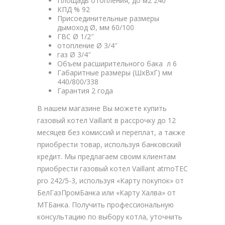
Площадь отопления, до м2 240
КПД % 92
Присоединительные размеры
дымоход Ø, мм 60/100
ГВС Ø 1/2″
отопление Ø 3/4″
газ Ø 3/4″
Объем расширительного бака л 6
Габаритные размеры (ШхВхГ) мм
440/800/338
Гарантия 2 года
В нашем магазине Вы можете купить
газовый котел Vaillant в рассрочку до 12
месяцев без комиссий и переплат, а также
приобрести товар, используя банковский
кредит. Мы предлагаем своим клиентам
приобрести газовый котел Vaillant atmoTEC
pro 242/5-3, используя «Карту покупок» от
БелГазПромБанка или «Карту Халва» от
МТБанка. Получить профессиональную
консультацию по выбору котла, уточнить