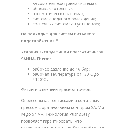
высокотемпературных системах;
обвязках котельных;
пневматических системах;
системах водяного охлаждения;
солнечных системах и установках;
Не подходит для систем питьевого
водоснабжения!!!
Условия эксплуатиции пресс-фитингов
SANHA-Therm:
рабочее давление до 16 бар.;
рабочая температура от -30ºC до
+120ºC ;
Фитинги отмечены красной точкой.
Опрессовывается тисками и кольцевым
прессом с оригинальным контуром SA, V и
M до 54 мм. Технология Push&Stay
позволяет гарантировать, что
вставленная в фитинг труба не выйдет до