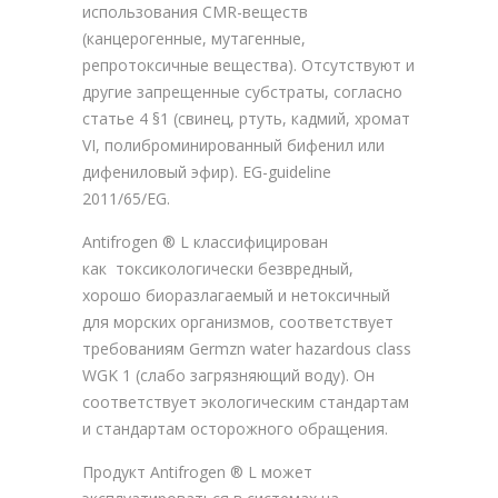
использования CMR-веществ
(канцерогенные, мутагенные,
репротоксичные вещества). Отсутствуют и
другие запрещенные субстраты, согласно
статье 4 §1 (свинец, ртуть, кадмий, хромат
VI, полиброминированный бифенил или
дифениловый эфир). EG-guideline
2011/65/EG.
Antifrogen ® L классифицирован
как токсикологически безвредный,
хорошо биоразлагаемый и нетоксичный
для морских организмов, соответствует
требованиям Germzn water hazardous class
WGK 1 (слабо загрязняющий воду). Он
соответствует экологическим стандартам
и стандартам осторожного обращения.
Продукт Antifrogen ® L может