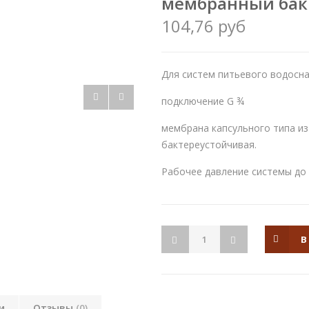
мембранный бак
104,76 руб
Для систем питьевого водосн
подключение G ¾
мембрана капсульного типа из
бактереустойчивая.
Рабочее давление системы до 
В
и
Отзывы
(0)