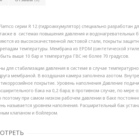
amco серии R 12 (гидроаккумулятор) специально разработан дл
также в системах повышения давления и водонагревательных б
лняются из высококачественной листовой стали, покрыты защитн
ерепадам температуры. Мембрана из EPDM (синтетической этил
быть выше 10 бар и температура ГВС не более 70 градусов.
ы для стабилизации давления в системе в случае температурно
друга мембраной. В воздушная камера заполнена азотом. Внутр
нтикоррозийное покрытие. Уровень наполнения Давление подач
ширительного бака на 0,2 бара; в противном случае, по мере о
о поэтому при самом низком рабочем давлении в баке постоянн
нь называется уровнем наполнения. Расширительный бак устан
тным клапаном и бойлером.
МОТРЕТЬ