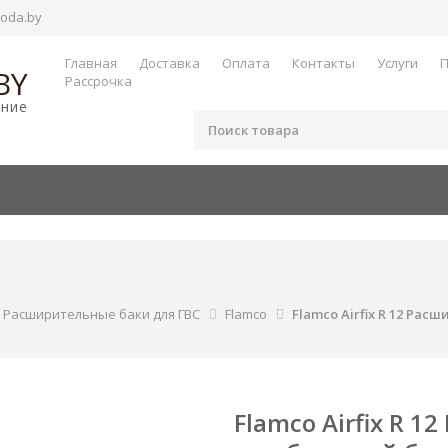
oda.by
Главная
Доставка
Оплата
Контакты
Услуги
П
BY
Рассрочка
ание
Расширительные баки для ГВС
Flamco
Flamco Airfix R 12 Ра
Flamco Airfix R 