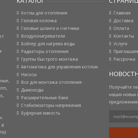
КАТАЛОГ
СТРАНИ
Котлы для отопления
Главная
Газовая колонка
Доставка
Газовые шланги и счетчики
Оплата
Воздухонагреватели
Контакты
ет
Бойлер для нагрева воды
Услуги
м
Радиаторы отопления
Приглашаем
Группы быстрого монтажа
Рассрочка
Автоматика для управления котлом
НОВОСТН
Насосы
вные,
Все для монтажа отопления
Получайте п
erm,
Дымоходы
наших новых 
s,
Расширительные баки
предложениях
,
Стабилизаторы напряжения
Буферная емкость
н
 в
743