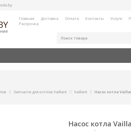
oda.by
Главная
Доставка
Оплата
Контакты
Услуги
П
BY
Рассрочка
ание
лов
Запчасти для котлов Vaillant
Vaillant
Насос котла Vailla
Насос котла Vaill