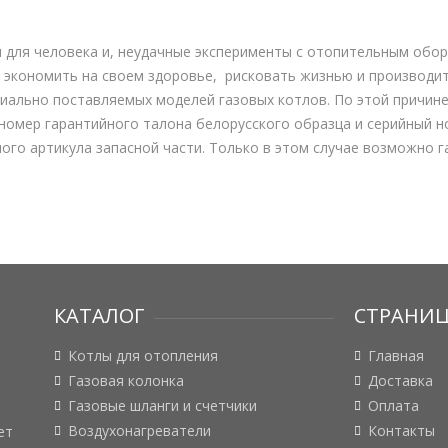
 для человека и, неудачные эксперименты с отопительным обор
 экономить на своем здоровье, рисковать жизнью и производи
иально поставляемых моделей газовых котлов. По этой причин
номер гарантийного талона белорусского образца и серийный 
ого артикула запасной части. Только в этом случае возможно 
КАТАЛОГ
СТРАНИ
Котлы для отопления
Главная
Газовая колонка
Доставка
Газовые шланги и счетчики
Оплата
Воздухонагреватели
Контакты
ет