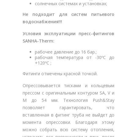
солнечных системах и установках;
Не подходит для систем питьевого
водоснабжения!!!
Условия эксплуатиции пресс-фитингов
SANHA-Therm:
рабочее давление до 16 бар.;
рабочая температура от -30ºC до
+120ºC ;
Фитинги отмечены красной точкой.
Опрессовывается тисками и кольцевым
прессом с оригинальным контуром SA, V и
M до 54 мм. Технология Push&Stay
позволяет гарантировать, что
вставленная в фитинг труба не выйдет до
момента опрессовки. Благодаря этому
можно собрать всю систему отопления,
устранить все погрешности и лишь после